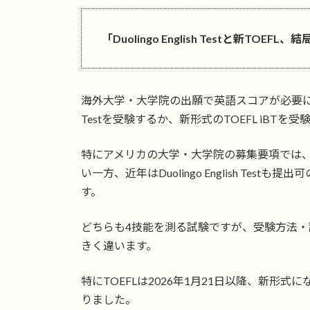
更
新
日
「Duolingo English Testと新TOE
時
:
海外大学・大学院の出願で英語スコアが必要になったと
Testを受験するか、新形式のTOEFL iBTを受
特にアメリカの大学・大学院の募集要項では、
い一方、近年はDuolingo English Te
す。
どちらも4技能を測る試験ですが、受験方法
きく違います。
特にTOEFLは2026年1月21日以降、新
りました。