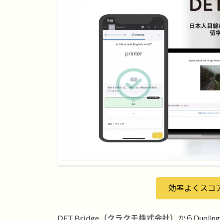
効率よくスコ
DET Bridge（クラクモ株式会社）
からDuolin