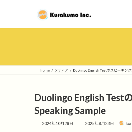
コ
ナ
ン
ビ
テ
ゲ
ン
ー
ツ
シ
へ
ョ
ス
ン
キ
に
ッ
移
プ
動
home
メディア
Duolingo English Testのスピーキング
Duolingo English
Speaking Sample
最
2024年10月28日
2025年8月23日
ku
終