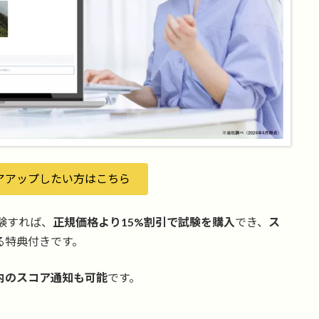
アアップしたい方はこちら
験すれば、
正規価格より15%割引で試験を購入
でき、
ス
る特典付きです。
内のスコア通知も可能
です。