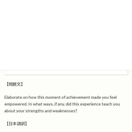
参考にしてみてください。
【問題：ステップ2】
【問題文】
Elaborate on how this moment of achievement made you feel
empowered. In what ways, if any, did this experience teach you
about your strengths and weaknesses?
【日本語訳】